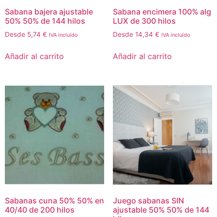
Sabana bajera ajustable
Sabana encimera 100% alg
50% 50% de 144 hilos
LUX de 300 hilos
Desde
5,74
€
Desde
14,34
€
IVA incluído
IVA incluído
Añadir al carrito
Añadir al carrito
Sabanas cuna 50% 50% en
Juego sabanas SIN
40/40 de 200 hilos
ajustable 50% 50% de 144