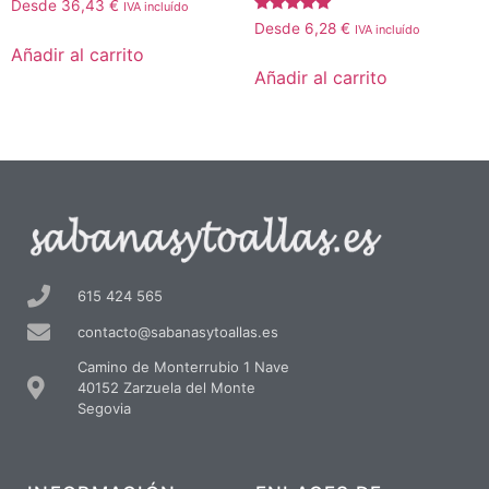
Desde
36,43
€
IVA incluído
Valorado
Desde
6,28
€
IVA incluído
con
Añadir al carrito
5.00
de 5
Añadir al carrito
615 424 565
contacto@sabanasytoallas.es
Camino de Monterrubio 1 Nave
40152 Zarzuela del Monte
Segovia