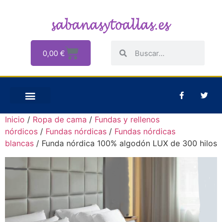
0,00
€
Inicio
/
Ropa de cama
/
Fundas y rellenos
nórdicos
/
Fundas nórdicas
/
Fundas nórdicas
blancas
/ Funda nórdica 100% algodón LUX de 300 hilos