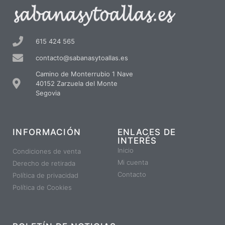
615 424 565
contacto@sabanasytoallas.es
Camino de Monterrubio 1 Nave
40152 Zarzuela del Monte
Segovia
INFORMACIÓN
ENLACES DE
INTERÉS
Inicio
Condiciones de venta
Mi cuenta
Derecho de retirada
Contacto
Política de privacidad
Política de Cookies