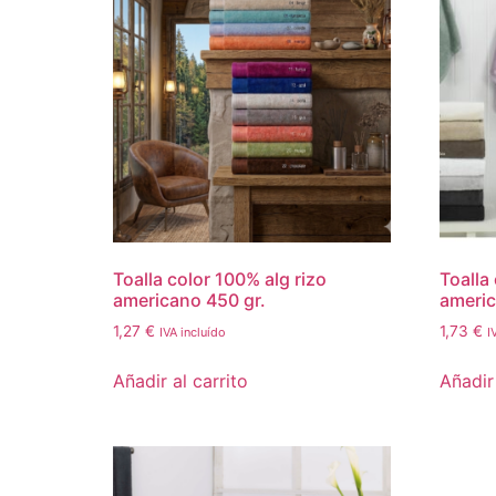
Toalla color 100% alg rizo
Toalla
americano 450 gr.
americ
1,27
€
1,73
€
IVA incluído
I
Añadir al carrito
Añadir 