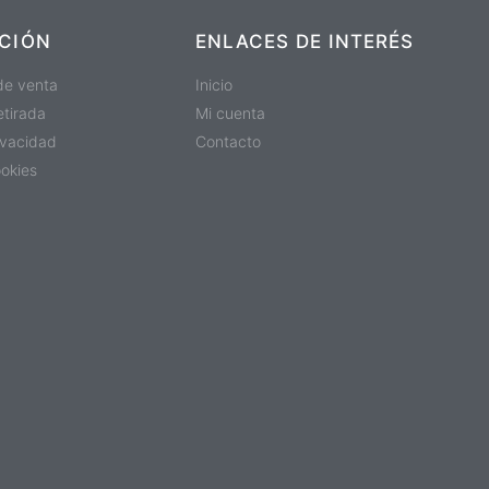
CIÓN
ENLACES DE INTERÉS
de venta
Inicio
etirada
Mi cuenta
rivacidad
Contacto
ookies