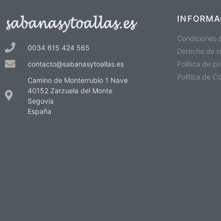
INFORMA
Condiciones 
0034 615 424 565
Derecho de r
Política de p
contacto@sabanasytoallas.es
Política de C
Camino de Monterrubio 1 Nave
40152 Zarzuela del Monte
Segovia
España