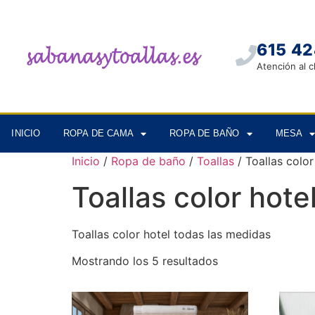
615 42
Atención al c
INICIO
ROPA DE CAMA
ROPA DE BAÑO
MESA
Inicio
/
Ropa de baño
/
Toallas
/ Toallas color
Toallas color hote
Toallas color hotel todas las medidas
Mostrando los 5 resultados