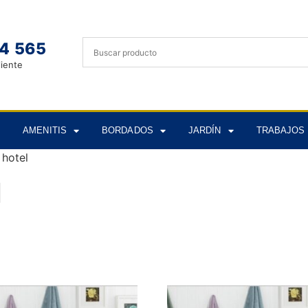
4 565
liente
AMENITIS
BORDADOS
JARDÍN
TRABAJOS 
 hotel
l