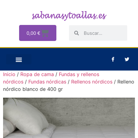
0,00
€
Inicio
/
Ropa de cama
/
Fundas y rellenos
nórdicos
/
Fundas nórdicas
/
Rellenos nórdicos
/ Relleno
nórdico blanco de 400 gr