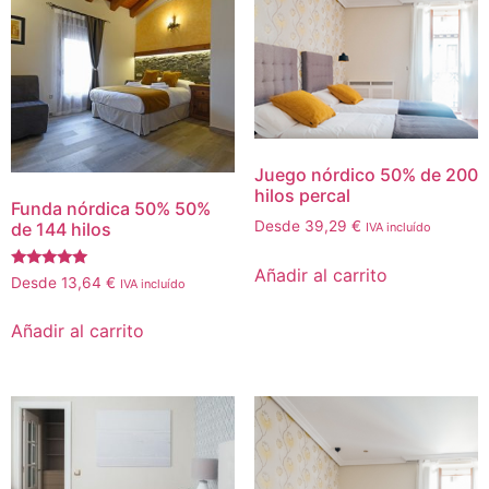
Juego nórdico 50% de 200
hilos percal
Funda nórdica 50% 50%
Desde
39,29
€
de 144 hilos
IVA incluído
Añadir al carrito
Valorado
Desde
13,64
€
IVA incluído
con
5.00
de 5
Añadir al carrito