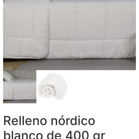
Relleno nórdico
blanco de 400 gr