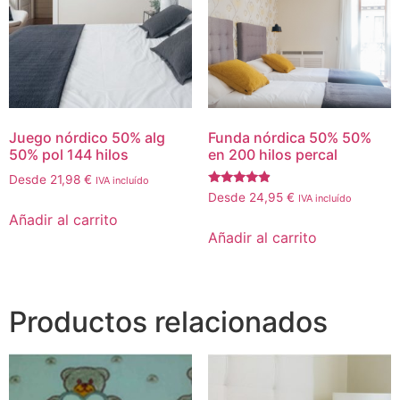
Juego nórdico 50% alg
Funda nórdica 50% 50%
50% pol 144 hilos
en 200 hilos percal
Desde
21,98
€
IVA incluído
Valorado
Desde
24,95
€
IVA incluído
con
Añadir al carrito
4.67
de 5
Añadir al carrito
Productos relacionados