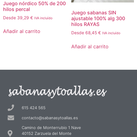
Juego nórdico 50% de 200
hilos percal
Juego sabanas SIN
Desde
39,29
€
ajustable 100% alg 300
IVA incluído
hilos RAYAS
Añadir al carrito
Desde
68,45
€
IVA incluído
Añadir al carrito
615 424 565
contacto@sabanasytoallas.es
Camino de Monterrubio 1 Nave
40152 Zarzuela del Monte