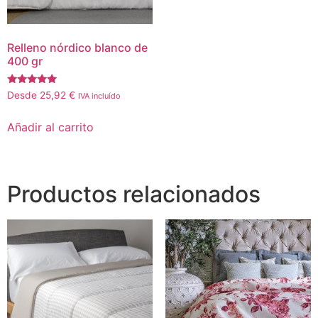
Relleno nórdico blanco de
400 gr
Valorado
Desde
25,92
€
IVA incluído
con
5.00
de 5
Añadir al carrito
Productos relacionados