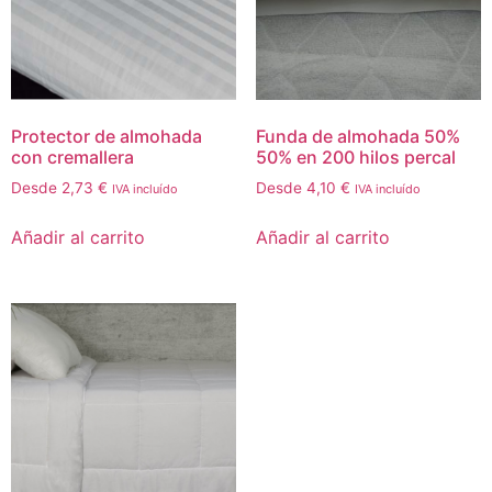
Protector de almohada
Funda de almohada 50%
con cremallera
50% en 200 hilos percal
Desde
2,73
€
Desde
4,10
€
IVA incluído
IVA incluído
Añadir al carrito
Añadir al carrito