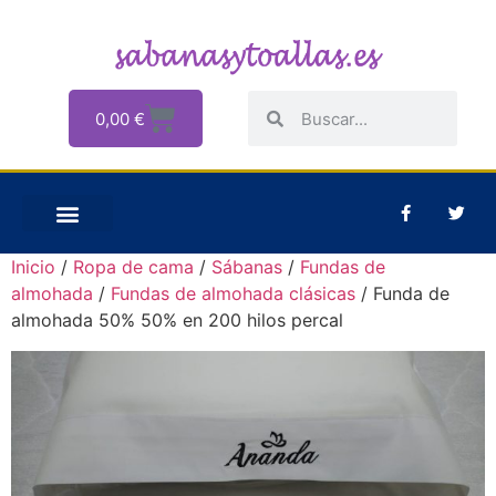
0,00
€
Inicio
/
Ropa de cama
/
Sábanas
/
Fundas de
almohada
/
Fundas de almohada clásicas
/ Funda de
almohada 50% 50% en 200 hilos percal