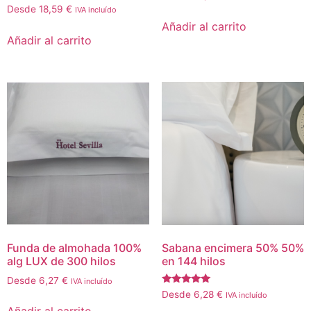
Valorado
Desde
18,59
€
IVA incluído
con
Añadir al carrito
5.00
de 5
Añadir al carrito
Funda de almohada 100%
Sabana encimera 50% 50%
alg LUX de 300 hilos
en 144 hilos
Desde
6,27
€
IVA incluído
Valorado
Desde
6,28
€
IVA incluído
con
5.00