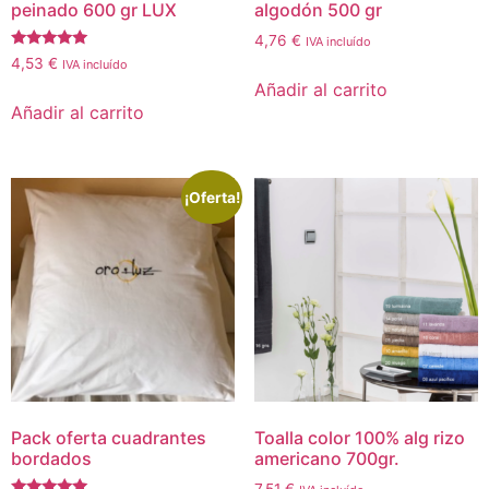
peinado 600 gr LUX
algodón 500 gr
4,76
€
IVA incluído
Valorado
4,53
€
IVA incluído
con
Añadir al carrito
5.00
de 5
Añadir al carrito
¡Oferta!
Pack oferta cuadrantes
Toalla color 100% alg rizo
bordados
americano 700gr.