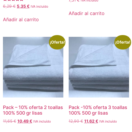
7,51
€
IVA incluído
Valorado
6,29
€
5,35
€
IVA incluído
con
Añadir al carrito
5.00
de 5
Añadir al carrito
¡Oferta!
¡Oferta!
Pack – 10% oferta 2 toallas
Pack -10% oferta 3 toallas
100% 500 gr lisas
100% 500 gr lisas
11,65
€
10,49
€
12,90
€
11,62
€
IVA incluído
IVA incluído