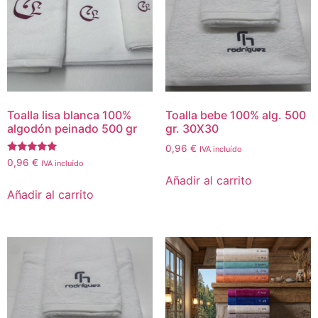
Toalla lisa blanca 100%
Toalla bebe 100% alg. 500
algodón peinado 500 gr
gr. 30X30
0,96
€
IVA incluído
Valorado
0,96
€
IVA incluído
con
Añadir al carrito
4.86
de 5
Añadir al carrito