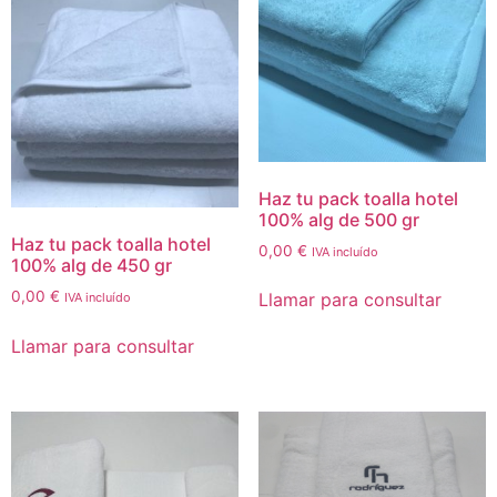
Haz tu pack toalla hotel
100% alg de 500 gr
Haz tu pack toalla hotel
0,00
€
IVA incluído
100% alg de 450 gr
0,00
€
Llamar para consultar
IVA incluído
Llamar para consultar