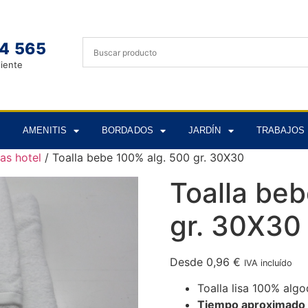
4 565
liente
AMENITIS
BORDADOS
JARDÍN
TRABAJOS 
as hotel
/ Toalla bebe 100% alg. 500 gr. 30X30
Toalla be
gr. 30X30
Desde
0,96
€
IVA incluído
Toalla lisa 100% algo
Tiempo aproximado d