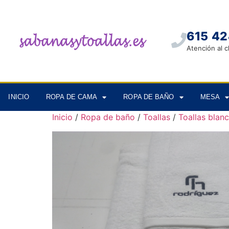
615 42
Atención al c
INICIO
ROPA DE CAMA
ROPA DE BAÑO
MESA
Inicio
/
Ropa de baño
/
Toallas
/
Toallas blanc