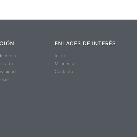
CIÓN
ENLACES DE INTERÉS
de venta
Inicio
etirada
Mi cuenta
rivacidad
Contacto
ookies