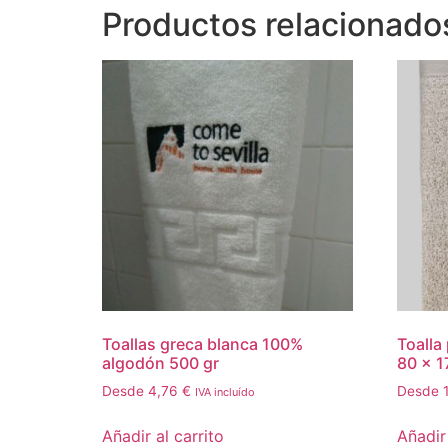
Productos relacionado
Toallas greca blanca 100%
Toalla
algodón 500 gr
80 x 1
Desde
4,76
€
Desde
IVA incluído
Añadir al carrito
Añadir 