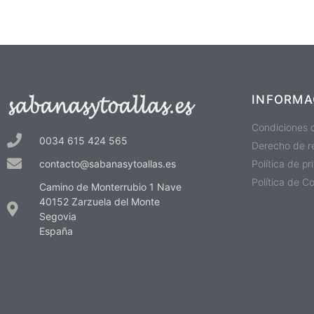
INFORMA
Condiciones 
0034 615 424 565
Derecho de r
Política de p
contacto@sabanasytoallas.es
Política de C
Camino de Monterrubio 1 Nave
40152 Zarzuela del Monte
Segovia
España