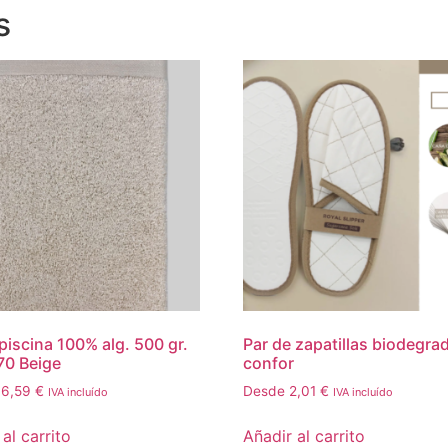
s
 piscina 100% alg. 500 gr.
Par de zapatillas biodegra
70 Beige
confor
16,59
€
Desde
2,01
€
IVA incluído
IVA incluído
al carrito
Añadir al carrito