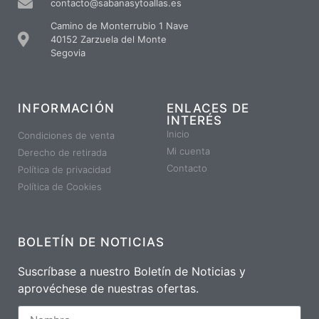
contacto@sabanasytoallas.es
Camino de Monterrubio 1 Nave
40152 Zarzuela del Monte
Segovia
INFORMACIÓN
ENLACES DE
INTERÉS
Inicio
Condiciones de venta
Mi cuenta
Derecho de retirada
Contacto
Política de privacidad
Política de Cookies
BOLETÍN DE NOTICIAS
Suscríbase a nuestro Boletín de Noticias y
aprovéchese de nuestras ofertas.