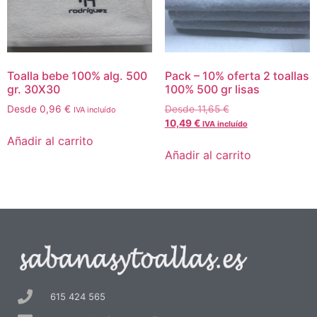
Toalla bebe 100% alg. 500
Pack – 10% oferta 2 toallas
gr. 30X30
100% 500 gr lisas
Desde
0,96
€
Desde
11,65
€
IVA incluído
10,49
€
IVA incluído
Añadir al carrito
Añadir al carrito
615 424 565