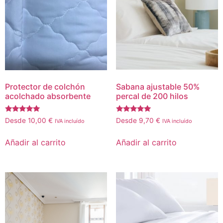
Protector de colchón
Sabana ajustable 50%
acolchado absorbente
percal de 200 hilos
Valorado
Valorado
Desde
10,00
€
Desde
9,70
€
IVA incluído
IVA incluído
con
con
5.00
5.00
de 5
de 5
Añadir al carrito
Añadir al carrito