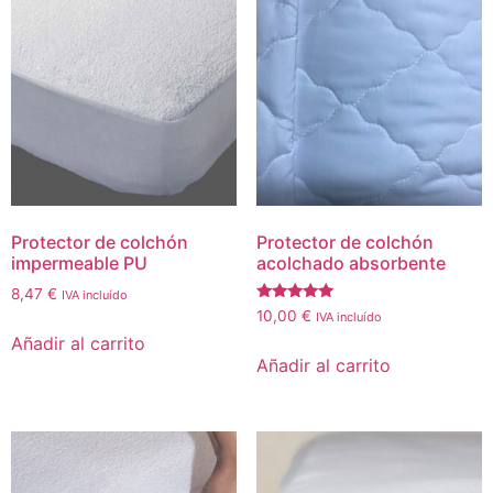
Protector de colchón
Protector de colchón
impermeable PU
acolchado absorbente
8,47
€
IVA incluído
Valorado
10,00
€
IVA incluído
con
Añadir al carrito
5.00
de 5
Añadir al carrito