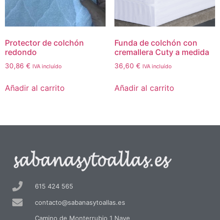
Protector de colchón
Funda de colchón con
redondo
cremallera Cuty a medida
30,86
€
36,60
€
IVA incluído
IVA incluído
Añadir al carrito
Añadir al carrito
615 424 565
contacto@sabanasytoallas.es
Camino de Monterrubio 1 Nave