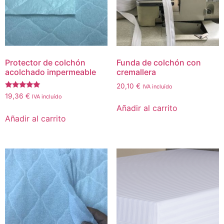
Protector de colchón
Funda de colchón con
acolchado impermeable
cremallera
20,10
€
IVA incluído
Valorado
19,36
€
IVA incluído
con
Añadir al carrito
5.00
de 5
Añadir al carrito