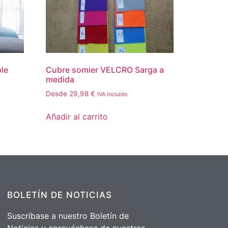
le
Cubre somier VELCRO Sarga a
medida
Desde
29,98
€
IVA incluído
Añadir al carrito
BOLETÍN DE NOTICIAS
Suscríbase a nuestro Boletín de
Noticias y aprovéchese de nuestras