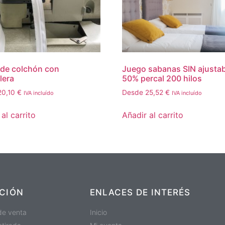
de colchón con
Juego sabanas SIN ajustab
lera
50% percal 200 hilos
20,10
€
Desde
25,52
€
IVA incluído
IVA incluído
al carrito
Añadir al carrito
CIÓN
ENLACES DE INTERÉS
de venta
Inicio