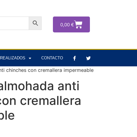
0,00
€
REALIZADOS
CONTACTO
nti chinches con cremallera impermeable
almohada anti
con cremallera
ble