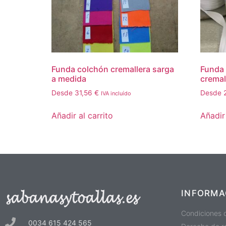
Funda colchón cremallera sarga
Funda 
a medida
cremal
Desde
31,56
€
Desde
IVA incluído
Añadir al carrito
Añadir 
INFORMA
Condiciones 
0034 615 424 565