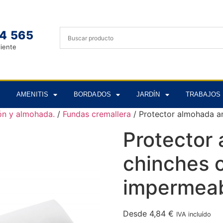
4 565
liente
AMENITIS
BORDADOS
JARDÍN
TRABAJOS 
ón y almohada.
/
Fundas cremallera
/ Protector almohada a
Protector 
chinches 
impermea
Desde
4,84
€
IVA incluído