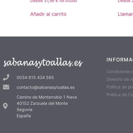
Desde
31,56
€
Desde
IVA incluído
Añadir al carrito
Llamar
INFORMA
Condiciones 
0034 615 424 565
Derecho de r
Política de p
contacto@sabanasytoallas.es
Política de C
Camino de Monterrubio 1 Nave
40152 Zarzuela del Monte
Segovia
España