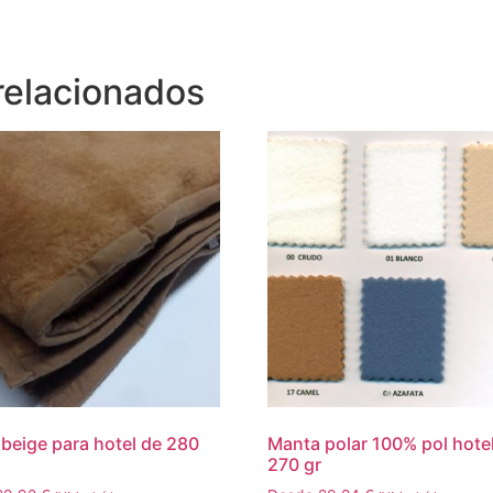
relacionados
beige para hotel de 280
Manta polar 100% pol hote
270 gr