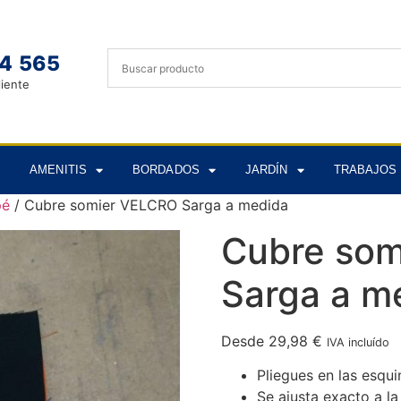
4 565
liente
AMENITIS
BORDADOS
JARDÍN
TRABAJOS 
pé
/ Cubre somier VELCRO Sarga a medida
Cubre so
Sarga a m
Desde
29,98
€
IVA incluído
Pliegues en las esqui
Se ajusta exacto a l