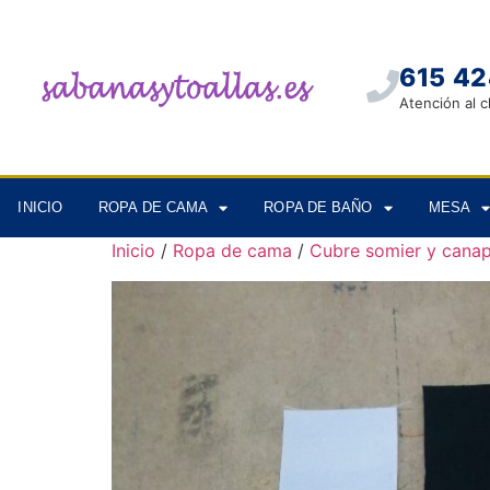
615 42
Atención al c
INICIO
ROPA DE CAMA
ROPA DE BAÑO
MESA
Inicio
/
Ropa de cama
/
Cubre somier y cana