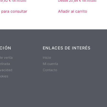
29,92
€
Desde
20,84
€
IVA incluído
IVA incluído
 para consultar
Añadir al carrito
CIÓN
ENLACES DE INTERÉS
de venta
Inicio
etirada
Mi cuenta
rivacidad
Contacto
ookies