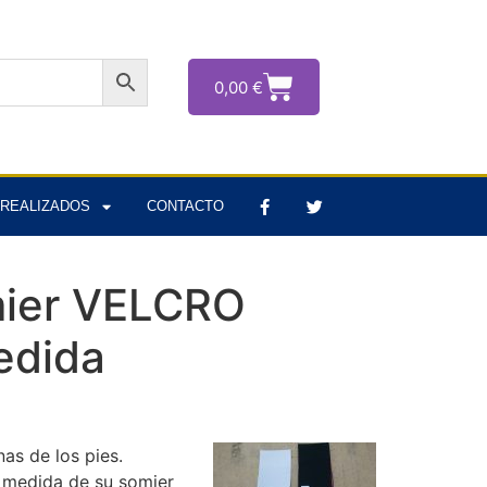
0,00
€
REALIZADOS
CONTACTO
mier VELCRO
edida
nas de los pies.
a medida de su somier