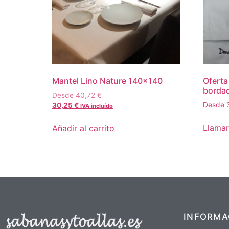
Mantel Lino Nature 140×140
Oferta
borda
Desde
40,72
€
Desde
30,25
€
IVA incluído
Llamar
Añadir al carrito
INFORMA