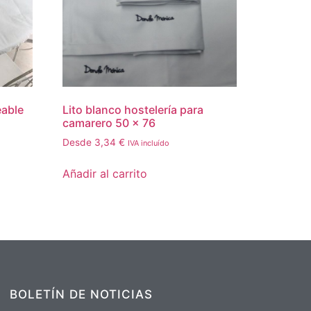
eable
Lito blanco hostelería para
camarero 50 x 76
Desde
3,34
€
IVA incluído
Añadir al carrito
BOLETÍN DE NOTICIAS