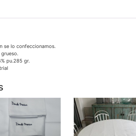
n se lo confeccionamos.
 grueso.
4% pu.285 gr.
rial
s