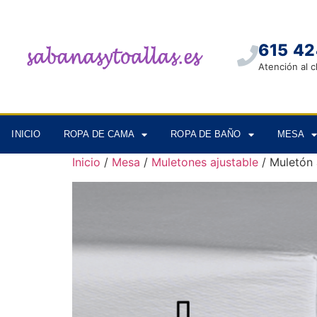
615 42
Atención al c
INICIO
ROPA DE CAMA
ROPA DE BAÑO
MESA
Inicio
/
Mesa
/
Muletones ajustable
/ Muletón 