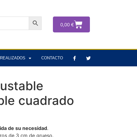
0,00
€
REALIZADOS
CONTACTO
justable
le cuadrado
ida de su necesidad
.
eros de 3 cm de grueso.