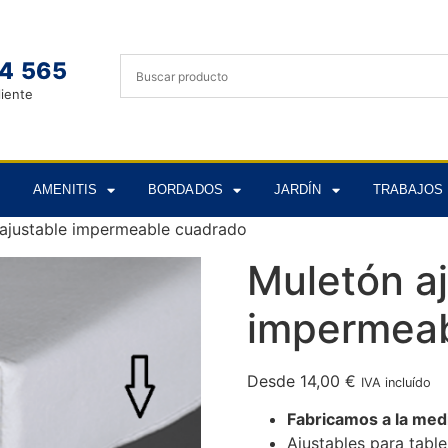
4 565
liente
AMENITIS
BORDADOS
JARDÍN
TRABAJOS 
ajustable impermeable cuadrado
Muletón a
impermeab
Desde
14,00
€
IVA incluído
Fabricamos a la med
Ajustables para tabl