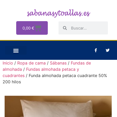
0,00
€
Inicio
/
Ropa de cama
/
Sábanas
/
Fundas de
almohada
/
Fundas almohada petaca y
cuadrantes
/ Funda almohada petaca cuadrante 50%
200 hilos