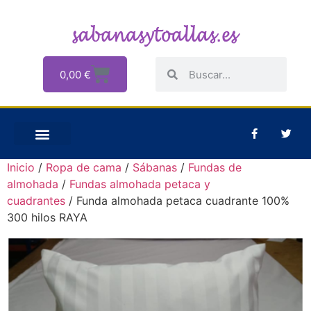
0,00
€
Inicio
/
Ropa de cama
/
Sábanas
/
Fundas de
almohada
/
Fundas almohada petaca y
cuadrantes
/ Funda almohada petaca cuadrante 100%
300 hilos RAYA