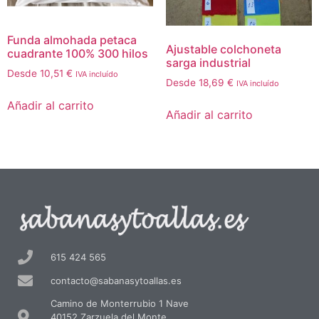
Funda almohada petaca
Ajustable colchoneta
cuadrante 100% 300 hilos
sarga industrial
Desde
10,51
€
IVA incluído
Desde
18,69
€
IVA incluído
Añadir al carrito
Añadir al carrito
615 424 565
contacto@sabanasytoallas.es
Camino de Monterrubio 1 Nave
40152 Zarzuela del Monte