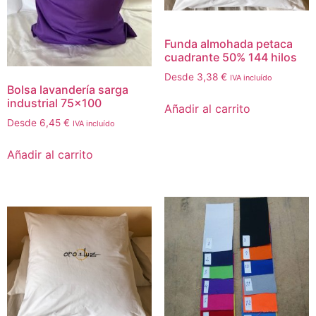
Funda almohada petaca
cuadrante 50% 144 hilos
Desde
3,38
€
IVA incluído
Bolsa lavandería sarga
industrial 75×100
Añadir al carrito
Desde
6,45
€
IVA incluído
Añadir al carrito