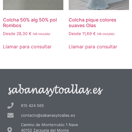
Colcha 50% alg 50% pol
Colcha pique colores
Rombos
suaves Olas
Desde
28,30
€
Desde
11,69
€
IVA incluído
IVA incluído
Llamar para consultar
Llamar para consultar
615 424 565
contacto@sabanasytoallas.es
Camino de Monterrubio 1 Nave
40152 Zarzuela del Monte