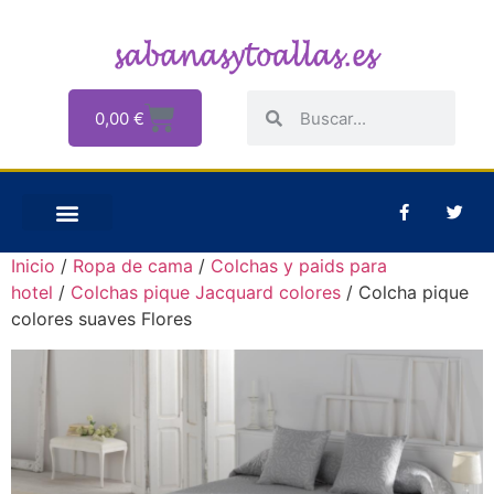
0,00
€
Inicio
/
Ropa de cama
/
Colchas y paids para
hotel
/
Colchas pique Jacquard colores
/ Colcha pique
colores suaves Flores