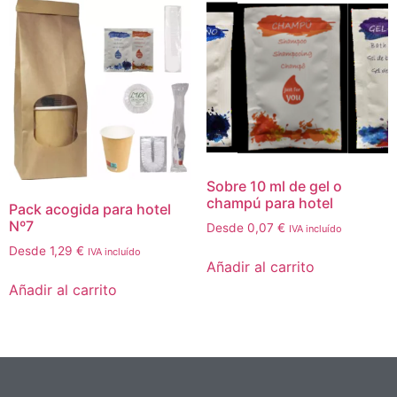
Sobre 10 ml de gel o
champú para hotel
Pack acogida para hotel
Nº7
Desde
0,07
€
IVA incluído
Desde
1,29
€
IVA incluído
Añadir al carrito
Añadir al carrito