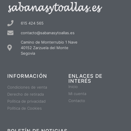
615 424 565
contacto@sabanasytoallas.es
Camino de Monterrubio 1 Nave
40152 Zarzuela del Monte
Segovia
INFORMACIÓN
ENLACES DE
INTERÉS
Inicio
Condiciones de venta
Mi cuenta
Derecho de retirada
Contacto
Política de privacidad
Política de Cookies