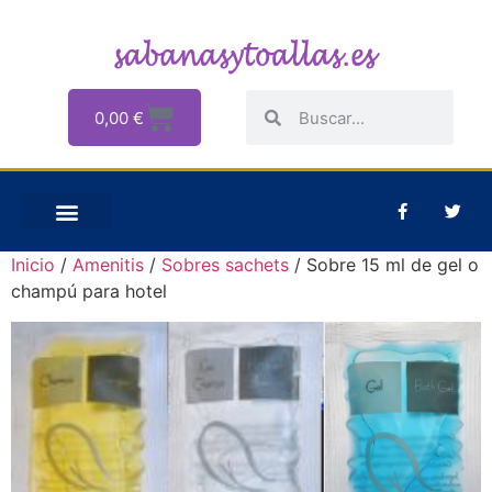
0,00
€
Inicio
/
Amenitis
/
Sobres sachets
/ Sobre 15 ml de gel o
champú para hotel