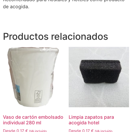
de acogida.
Productos relacionados
Vaso de cartón embolsado
Limpia zapatos para
individual 280 ml
acogida hotel
Desde
0,17
€
Desde
0,17
€
IVA incluído
IVA incluído