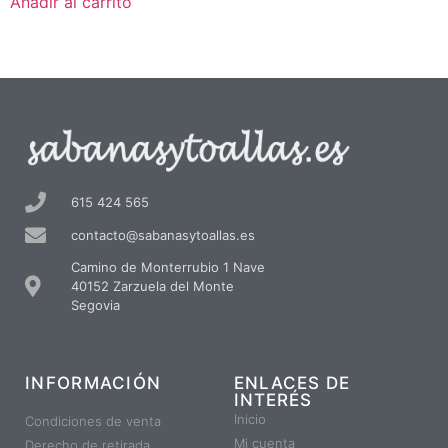
Añadir al carrito
615 424 565
contacto@sabanasytoallas.es
Camino de Monterrubio 1 Nave
40152 Zarzuela del Monte
Segovia
INFORMACIÓN
ENLACES DE
INTERÉS
Inicio
Condiciones de venta
Mi cuenta
Derecho de retirada