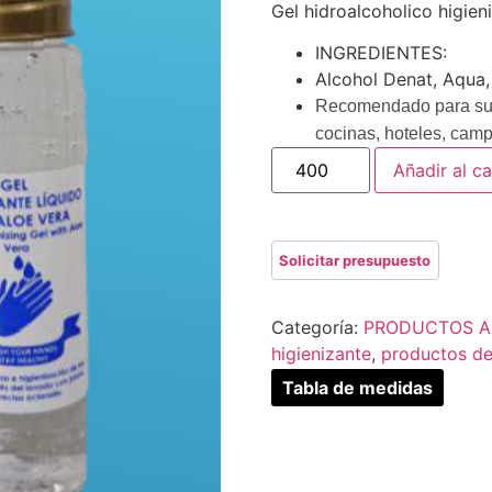
Gel hidroalcoholico higien
INGREDIENTES:
Alcohol Denat, Aqua
Recomendado para
su
cocinas, hoteles, camp
Añadir al ca
Categoría:
PRODUCTOS AN
higienizante
,
productos de
Tabla de medidas