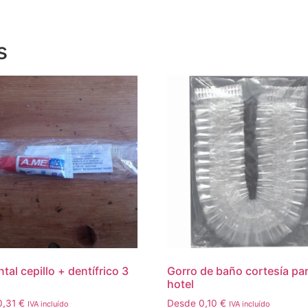
s
tal cepillo + dentífrico 3
Gorro de baño cortesía pa
hotel
0,31
€
Desde
0,10
€
IVA incluído
IVA incluído