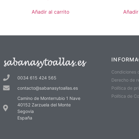
Añadir al carrito
Añadir 
INFORMA
Condiciones 
0034 615 424 565
Derecho de r
Política de p
contacto@sabanasytoallas.es
Política de C
Camino de Monterrubio 1 Nave
40152 Zarzuela del Monte
Segovia
España