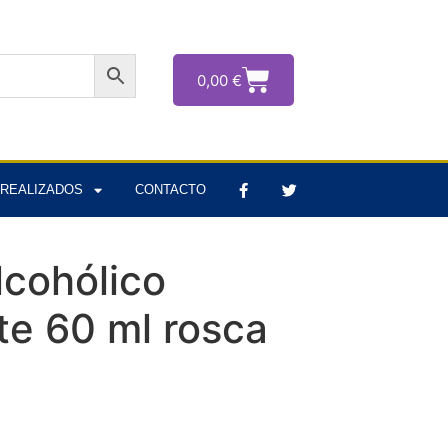
0,00
€
REALIZADOS
CONTACTO
lcohólico
te 60 ml rosca