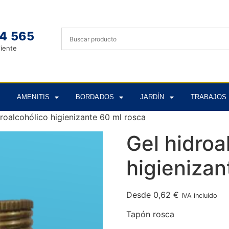
4 565
liente
AMENITIS
BORDADOS
JARDÍN
TRABAJOS 
droalcohólico higienizante 60 ml rosca
Gel hidroa
higienizan
Desde
0,62
€
IVA incluído
Tapón rosca