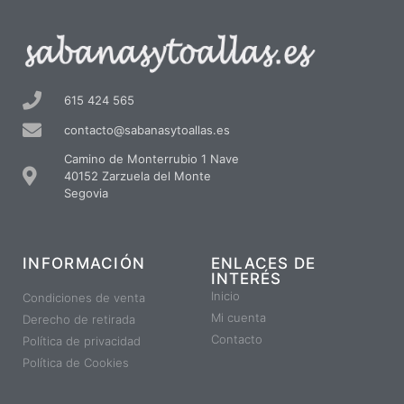
615 424 565
contacto@sabanasytoallas.es
Camino de Monterrubio 1 Nave
40152 Zarzuela del Monte
Segovia
INFORMACIÓN
ENLACES DE
INTERÉS
Inicio
Condiciones de venta
Mi cuenta
Derecho de retirada
Contacto
Política de privacidad
Política de Cookies